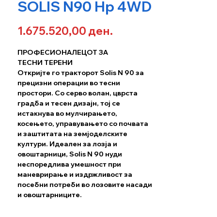
SOLIS N90 Hp 4WD
Price
1.675.520,00 ден.
ПРОФЕСИОНАЛЕЦОТ ЗА
ТЕСНИ ТЕРЕНИ
Откријте го тракторот Solis N 90 за
прецизни операции во тесни
простори. Со серво волан, цврста
градба и тесен дизајн, тој се
истакнува во мулчирањето,
косењето, управувањето со почвата
и заштитата на земјоделските
култури. Идеален за лозја и
овоштарници, Solis N 90 нуди
неспоредлива умешност при
маневрирање и издржливост за
посебни потреби во лозовите насади
и овоштарниците.