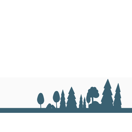
31,07 km/h
Диск сопирачки потопени во
Механички активирање
Механички, рачно управува
/
Хидраулично