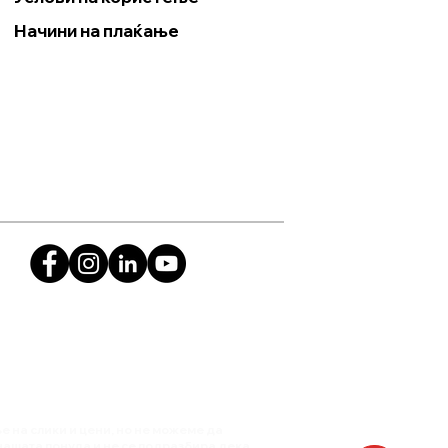
Начини на плаќање
 на слики и цени, но не можеме да
нашата понуда и не се подразбира дека