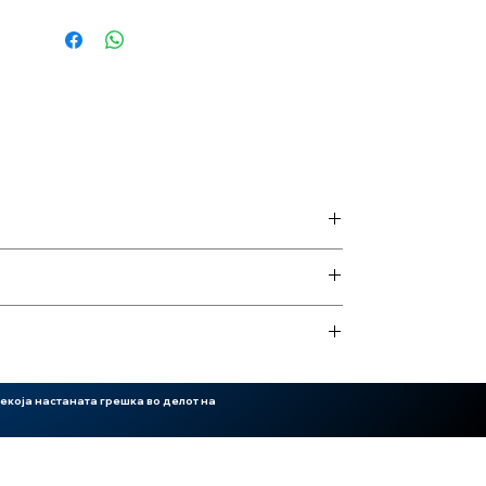
екоја настаната грешка во делот на