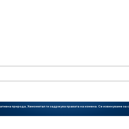
90 Hp / 4WD
4
3260 Kg
тативна природа, Хемометал ги задржува правата на измена. Се извинуваме за с
3065 см3
2,3 m
Турбо полнење
4,255 m
8 - 18