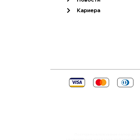
Хидраулична пумпа - Проток
Кариера
Поврзување со 3 точки
Постојано вложуваме напор да б
гарантираме дека сите информации с