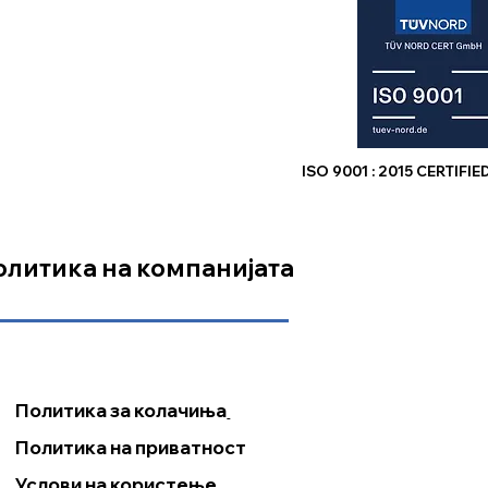
ISO 9001 : 2015 CERTIF
а
олитика на компанијата
Политика за колачиња
Политика на приватност
Услови на користење