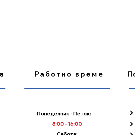
Механички
2 брзини 540/540e
Механички управувана рачк
а
Работно време
П
Понеделник - Петок:
2500 Kg
8:00 - 16:00
2DA / 2СА
Сабота: