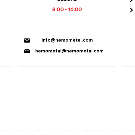
45 lt/min (65 lit/min Опција*)
8:00 - 16:00
CAT-II
info@hemometal.com
hemometal@hemometal.com
идеме конкретни и попрецизни во описот на производите, прикажување
е комплетни и без грешка. Сите производи на веб страната се дел од 