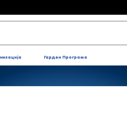
низација
Гарден Програма