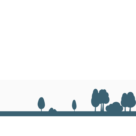
Максимална брзина
СОПИРАЧКИ
Тип
Вид на активирање
Рачна сопирачка
Сопирачки за приколка
УПРАВУВАЊЕ
Тип
ДИФЕРЕНЦИЈАЛ