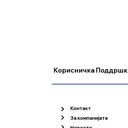
Заклучување на диференцијалот
PTO (КАРДАН)
ТИП (RPM)
PTO (активирање)
Корисничка Поддршк
ХИДРАУЛИКА
Капацитет на подигање
Контакт
За компанијата
Број на излези
Новости