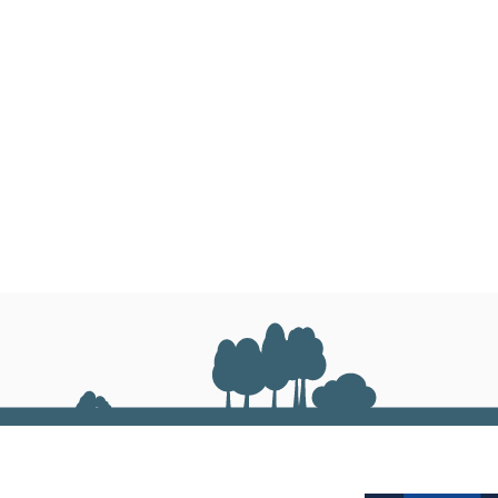
 масло
на