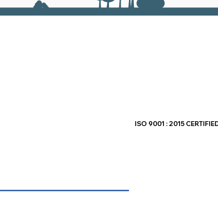
ISO 9001 : 2015 CERTIF
олитика на компанијата