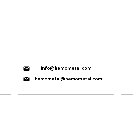
Понеделник - Петок:
8:00 - 16:00
Сабота:
8:00 - 16:00
info@hemometal.com
hemometal@hemometal.com