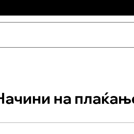
низација
Гарден Програма
Начини на плаќањ