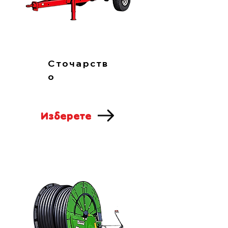
Сточарств
о
Изберете