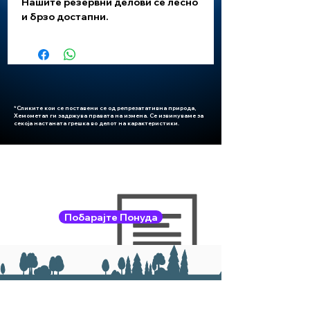
Нашите резервни делови се лесно
и брзо достапни.
*Сликите кои се поставени се од репрезатативна природа,
Хемометал ги задржува правата на измена. Се извинуваме за
секоја настаната грешка во делот на карактеристики.
Побарајте Понуда