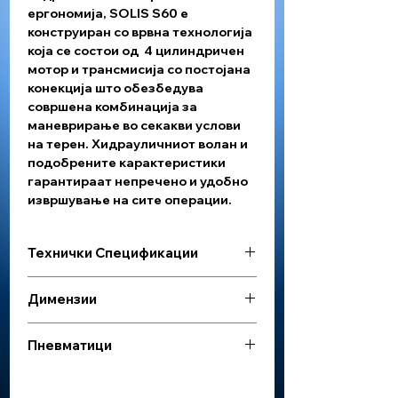
ергономија, SOLIS S60 е
конструиран со врвна технологија
која се состои од 4 цилиндричен
мотор и трансмисија со постојана
конекција што обезбедува
совршена комбинација за
маневрирање во секакви услови
на терен. Хидрауличниот волан и
подобрените карактеристики
гарантираат непречено и удобно
извршување на сите операции.
Технички Спецификации
МОТОР
Димензии
Категорија на HP
60 Hp / 4WD
ДИМЕНЗИИ /
Пневматици
ТЕЖИНА
Број на цилиндри
4
ПНЕВМАТИЦИ
Тежина
3280 Kg