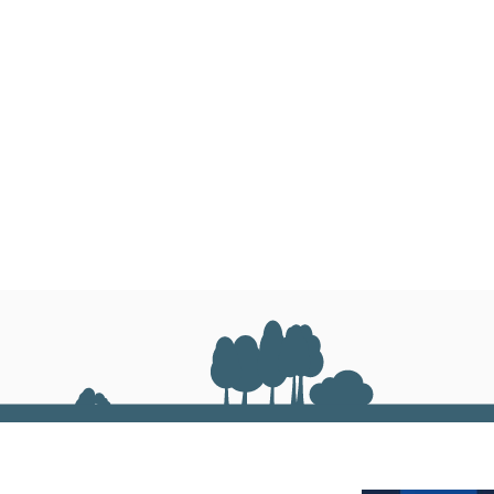
 масло
на