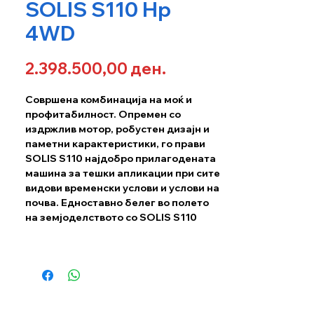
SOLIS S110 Hp
4WD
Price
2.398.500,00 ден.
Совршена комбинација на моќ и
профитабилност. Опремен со
издржлив мотор, робустен дизајн и
паметни карактеристики, го прави
SOLIS S110 најдобро прилагодената
машина за тешки апликации при сите
видови временски услови и услови на
почва. Едноставно белег во полето
на земјоделството со SOLIS S110