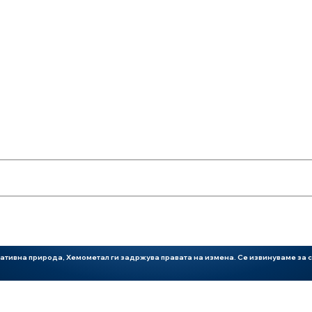
110 Hp
4
4250
тативна природа, Хемометал ги задржува правата на измена. Се извинуваме за с
4087 см3
2376
Стандарден
Турбо полнење со интеркул
4045