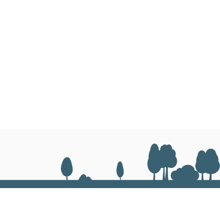
Максимална брзина
СОПИРАЧКИ
Тип
Вид на активирање
Рачна сопирачка
Сопирачки за приколка
УПРАВУВАЊЕ
Тип
ДИФЕРЕНЦИЈАЛ