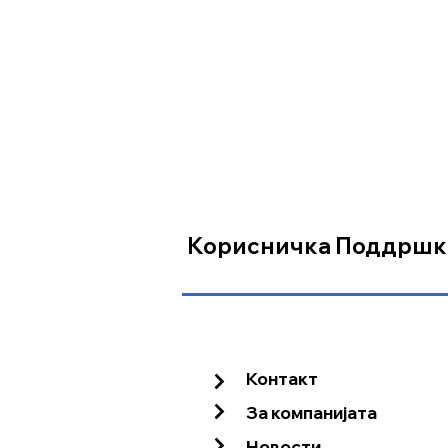
Заклучување на диференцијалот
PTO (КАРДАН)
ТИП (RPM)
PTO (активирање)
Корисничка Поддршк
ХИДРАУЛИКА
Капацитет на подигање
Контакт
За компанијата
Број на излези
Новости