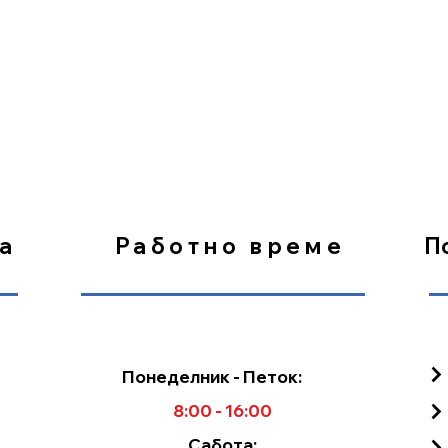
Електричен прекинувач
2 брзини 540/540e
Механички управувана рачк
а
Работно време
П
Понеделник - Петок:
4500 Kg
8:00 - 16:00
2DA / 2SA + 1DA
Сабота: