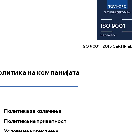
ISO 9001 : 2015 CERTIF
а
олитика на компанијата
Политика за колачиња
Политика на приватност
Услови на користење