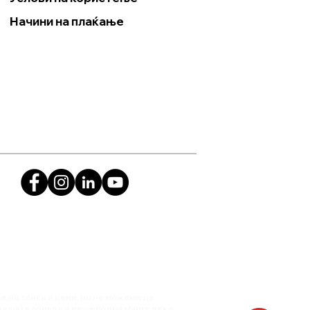
Начини на плаќање
 на слики и цени, но не можеме да
нашата понуда и не се подразбира дека