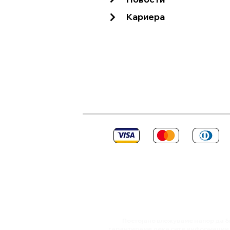
Контрола на позиција
Кариера
Поврзување со 3 точки
Постојано вложуваме напор да б
гарантираме дека сите информации с