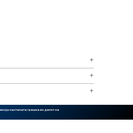
екоја настаната грешка во делот на
ер