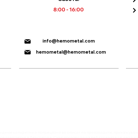
Електронски лифт (EHR)
8:00 - 16:00
CAT-II
info@hemometal.com
hemometal@hemometal.com
идеме конкретни и попрецизни во описот на производите, прикажување
е комплетни и без грешка. Сите производи на веб страната се дел од 