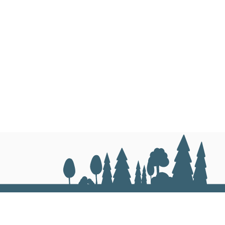
40 km/h
Диск сопирачки потопени во
Хидраулично активирање
Механички, рачно управува
HTB (стандарден)
Хидраулично