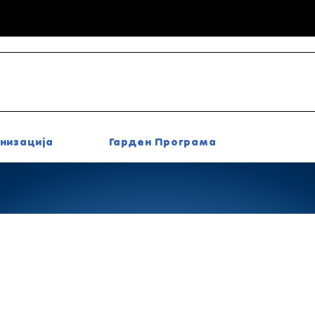
низација
Гарден Програма