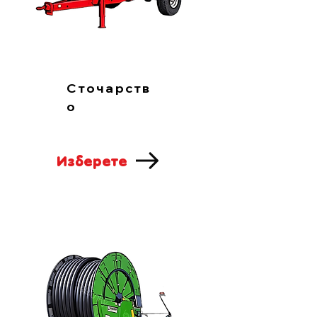
Сточарств
о
Изберете