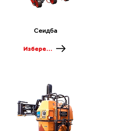
Сеидба
Изберете