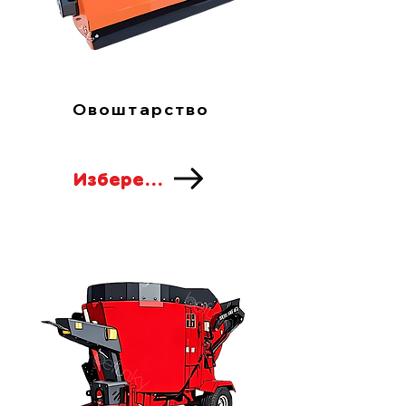
Овоштарство
Изберете