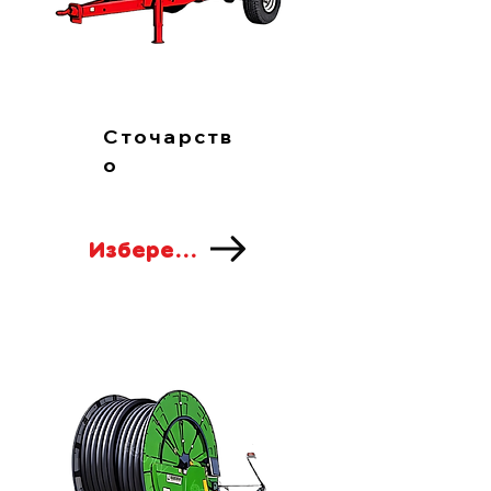
Сточарств
о
Изберете