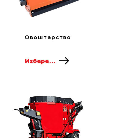
Овоштарство
Изберете