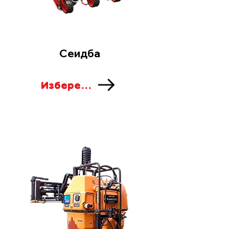
Сеидба
Изберете