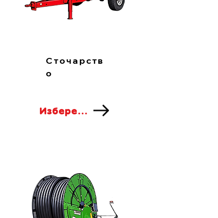
Сточарств
о
Изберете